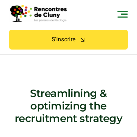
Skip
to
content
S’inscrire
Streamlining &
optimizing the
recruitment strategy